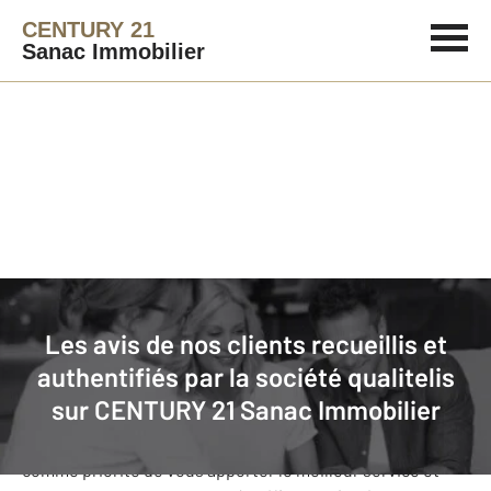
CENTURY 21
Sanac Immobilier
Agence immobilière
Avis de nos clients
Les avis de nos clients recueillis et
CENTURY 21 Sanac Immobilier
: nos
authentifiés par la société qualitelis
clients donnent leurs avis
sur
CENTURY 21 Sanac Immobilier
Notre agence CENTURY 21 Sanac Immobilier s’est fixée
comme priorité de vous apporter le meilleur service et