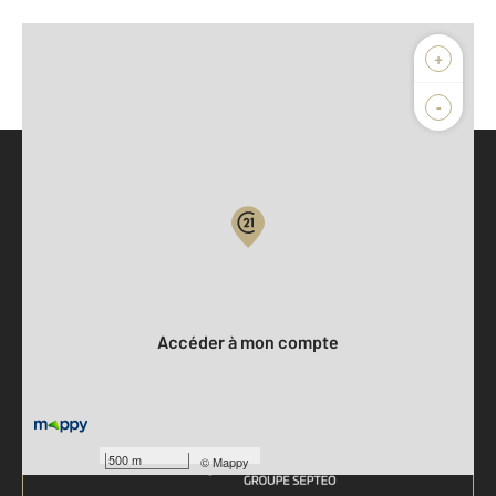
+
-
Parlons de vous, parlons biens
Votre compte :
Accéder à mon compte
500 m
©
Mappy