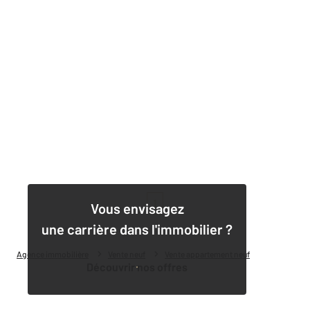
1
Vous envisagez
une carrière dans l'immobilier ?
Agence immobilière
Vente neuf
Vente appartement neuf
Découvrir nos offres