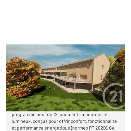
LES ROUSSES 39
2
62,70 m
, 3 pièces
Ref : 10702
Appartement F3 à vendre
330 000 €
Programme neuf aux Rousses Idéalement situé
dans le charmant village des Rousses, découvrez ce
programme neuf de 12 logements modernes et
lumineux, conçus pour offrir confort, fonctionnalité
et performance énergétique (normes RT 2020). Ce