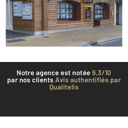
317 rue Pasteur BP 41
LES ROUSSES - 39220
Envoyer un message
Téléphoner à l'agence
Notre agence est notée
9,3/10
par nos clients
Avis authentifiés par
Qualitelis
Voir tous les avis clients