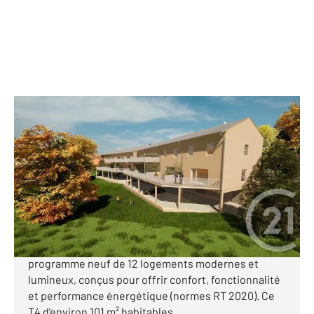
LES ROUSSES 39
2
101 m
, 4 pièces
Ref : 10697
Appartement F4 à vendre
480 000 €
Programme neuf aux Rousses Idéalement situé
dans le charmant village des Rousses, découvrez ce
programme neuf de 12 logements modernes et
lumineux, conçus pour offrir confort, fonctionnalité
et performance énergétique (normes RT 2020). Ce
T4 d'environ 101 m² habitables ...