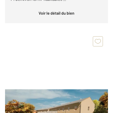
Voir le détail du bien
LES ROUSSES 39
2
101 m
, 4 pièces
Ref : 10696