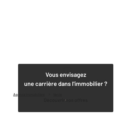
1
Vous envisagez
une carrière dans l'immobilier ?
Agence immobilière
Vente
Découvrir nos offres