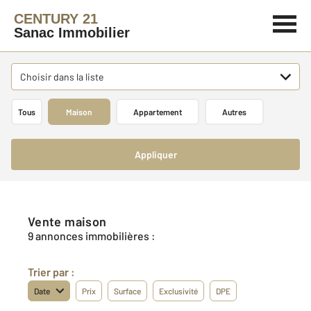
CENTURY 21
Sanac Immobilier
Choisir dans la liste
Tous
Maison
Appartement
Autres
Appliquer
Vente maison
9 annonces immobilières :
Trier par :
Date
Prix
Surface
Exclusivité
DPE