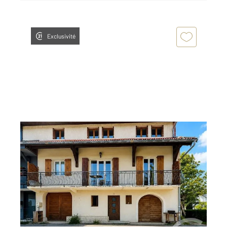
Exclusivité
MORBIER 39
2
122,10 m
, 4 pièces
Ref : 10014
Maison à vendre
295 000 €
Visiter le site dédié