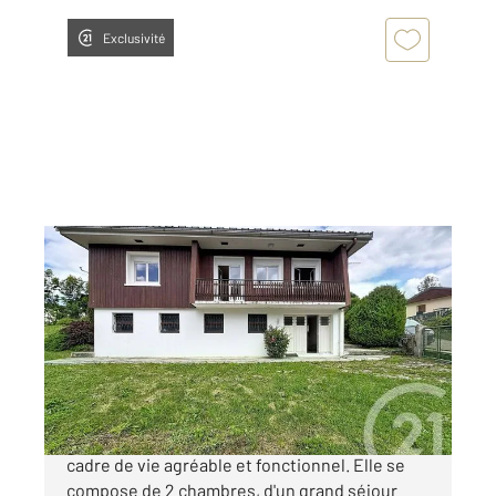
Exclusivité
MORBIER 39
2
72 m
, 3 pièces
Ref : 10757
Maison à vendre
215 000 €
Maison individuelle située à Morbier, offrant un
cadre de vie agréable et fonctionnel. Elle se
compose de 2 chambres, d'un grand séjour