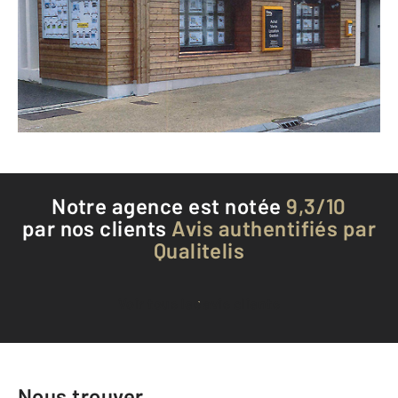
LES ROUSSES - 39220
Envoyer un message
Téléphoner à l'agence
Notre agence est notée
9,3/10
par nos clients
Avis authentifiés par
Qualitelis
Voir tous les avis clients
Nous trouver