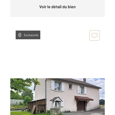
Voir le détail du bien
Exclusivité
ST LAURENT EN GRANDVAUX 39
2
137 m
, 4 pièces
Ref : 10784
Maison à vendre
345 000 €