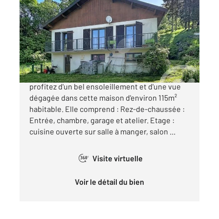
2
114,95 m
, 4 pièces
Ref : 10787
Maison à vendre
240 000 €
Morez : Sur les hauteurs de Morez, venez
profitez d'un bel ensoleillement et d'une vue
dégagée dans cette maison d'environ 115m²
habitable. Elle comprend : Rez-de-chaussée :
Entrée, chambre, garage et atelier. Etage :
cuisine ouverte sur salle à manger, salon ...
Visite virtuelle
360°
Voir le détail du bien