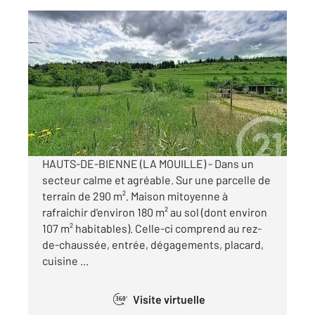
HAUTS DE BIENNE 39
2
107,34 m
, 3 pièces
Ref : 9872
Maison à vendre
195 000 €
Visiter le site dédié
HAUTS-DE-BIENNE (LA MOUILLE) - Dans un
secteur calme et agréable. Sur une parcelle de
terrain de 290 m². Maison mitoyenne à
rafraichir d'environ 180 m² au sol (dont environ
107 m² habitables). Celle-ci comprend au rez-
de-chaussée, entrée, dégagements, placard,
cuisine ...
Visite virtuelle
360°