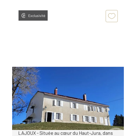
Exclusivité
LAJOUX 39
2
300 m
, 7 pièces
Ref : 10546
Maison à vendre
650 000 €
Visiter le site dédié
LAJOUX - Située au cœur du Haut-Jura, dans