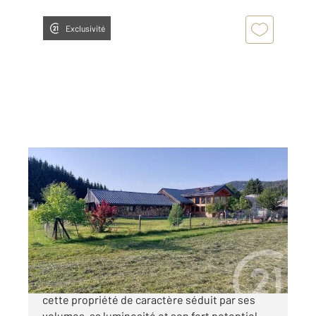
Exclusivité
LES ROUSSES 39
2
338,92 m
, 5 pièces
Ref : 10463
Maison à vendre
1 180 000 €
Aux Rousses, emplacement naturel privilégié,
cette propriété de caractère séduit par ses
volumes, sa luminosité et son fort potentiel.