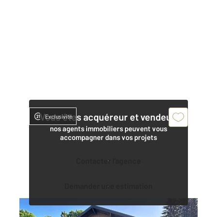
Vous êtes acquéreur et vendeur,
Exclusivité
nos agents immobiliers peuvent vous
accompagner dans vos projets
Contacter l'agence
Demander une estimation
HAUTS DE BIENNE 39