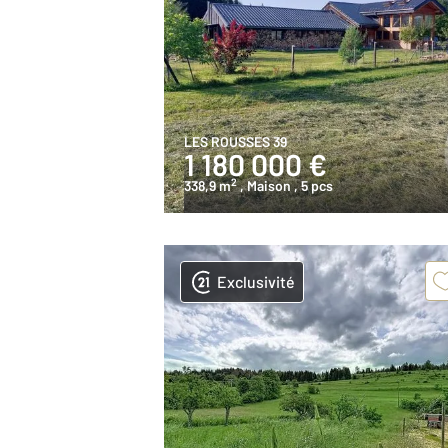
LES ROUSSES 39
1 180 000 €
2
338,9 m
, Maison
, 5 pcs
Exclusivité