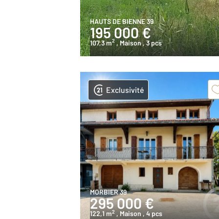
HAUTS DE BIENNE 39
195 000 €
2
107,3 m
, Maison
, 3 pcs
Exclusivité
MORBIER 39
295 000 €
2
122,1 m
, Maison
, 4 pcs