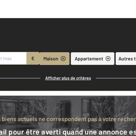
€
Maison
Appartement
Autres 
Afficher plus de critères
s biens actuels ne correspondent pas à votre reche