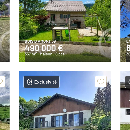
BOIS D AMONT 39
L
490 000 €
2
357 m
, Maison
, 8 pcs
3
Exclusivité