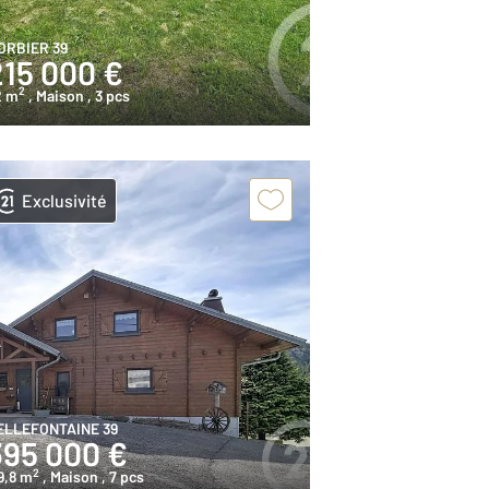
ORBIER 39
215 000 €
2
2 m
, Maison
, 3 pcs
Exclusivité
ELLEFONTAINE 39
395 000 €
2
9,8 m
, Maison
, 7 pcs