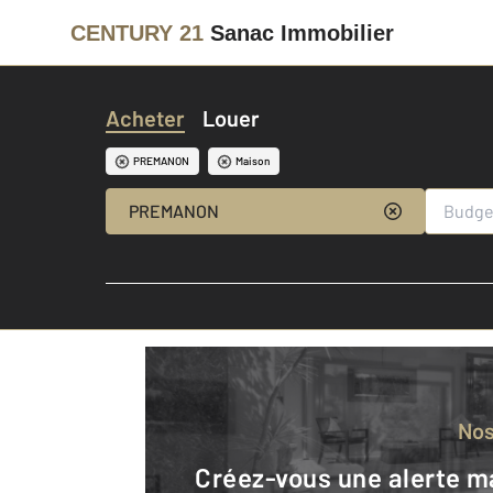
CENTURY 21
Sanac Immobilier
Acheter
Louer
PREMANON
Maison
PREMANON
No
Créez-vous une alerte mail pour être averti quand une annonce est en ligne et consultez la