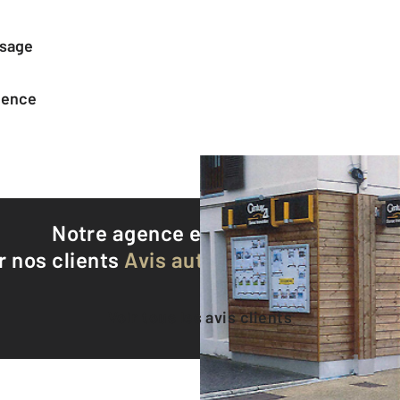
ssage
agence
Notre agence est notée
9,3/10
r nos clients
Avis authentifiés par Qualite
Voir tous les avis clients