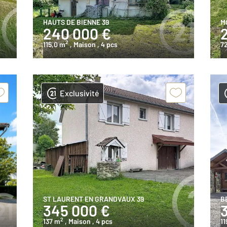
HAUTS DE BIENNE 39
M
240 000 €
2
115,0 m
, Maison
, 4 pcs
7
Exclusivité
ST LAURENT EN GRANDVAUX 39
B
345 000 €
2
137 m
, Maison
, 4 pcs
11