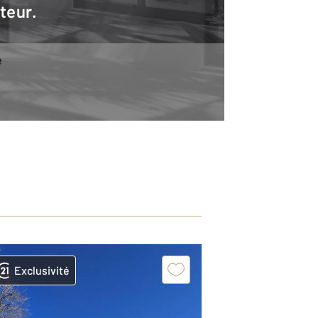
teur.
e
Exclusivité