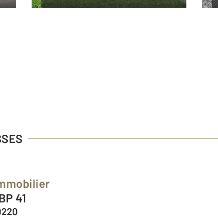
SSES
mmobilier
 BP 41
9220