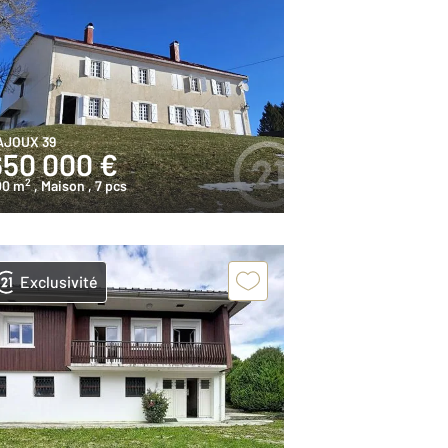
AJOUX 39
650 000 €
2
00 m
, Maison
, 7 pcs
Exclusivité