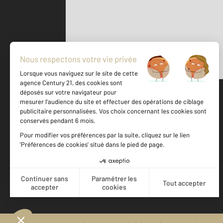
Parlons de vous, parlons biens
500 m
©
Mappy
Votre agence est notée
Achat
Location
Vente
Gestion
9,3
/
10
8,8/10