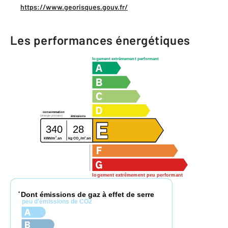
https://www.georisques.gouv.fr/
Les performances énergétiques
logement extrêmement performant
consommation
(énergie primaire)
émissions
340
28
2
2
kg CO
/m
.an
kWh/m
.an
2
logement extrêmement peu performant
Dont émissions de gaz à effet de serre
*
peu d'émissions de CO2