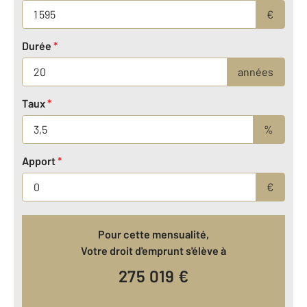
€
Durée
*
années
Taux
*
%
Apport
*
€
Pour cette mensualité,
Votre droit d'emprunt s'élève à
275 019
€