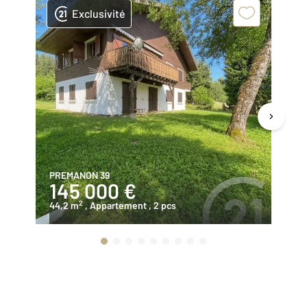
Exclusivité
PREMANON 39
LE
145 000 €
1
2
44,2 m
, Appartement
, 2 pcs
41