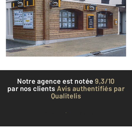
CENTURY 21 Sanac Immobilier
317 rue Pasteur BP 41
LES ROUSSES - 39220
Envoyer un message
Téléphoner à l'agence
Notre agence est notée
9,3/10
par nos clients
Avis authentifiés par
Qualitelis
Voir tous les avis clients