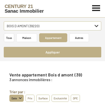
CENTURY 21
Sanac Immobilier
BOIS D AMONT (39220)
Tous
Maison
Appartement
Autres
Appliquer
Vente appartement Bois d amont (39)
3 annonces immobilières :
Trier par :
Date
Prix
Surface
Exclusivité
DPE