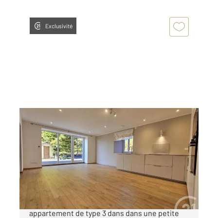
Exclusivité
BOIS D AMONT 39
2
69,20 m
, 3 pièces
Ref : 10793
Appartement F3 à vendre
275 000 €
Bois d'Amont : Venez découvrir ce superbe
appartement de type 3 dans dans une petite