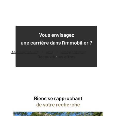
1
Vous envisagez
une carrière dans l'immobilier ?
Agence immobilière
Vente
Vente appartement
Découvrir nos offres
Biens se rapprochant
de votre recherche