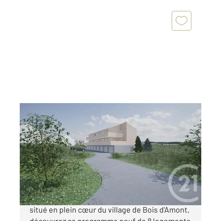
BOIS D AMONT 39
2
78 m
, 3 pièces
Ref : 10711
Appartement F3 à vendre
340 000 €
Programme neuf à Bois d'Amont Idéalement
situé en plein cœur du village de Bois d'Amont,
découvrez ce programme neuf de 8 logements