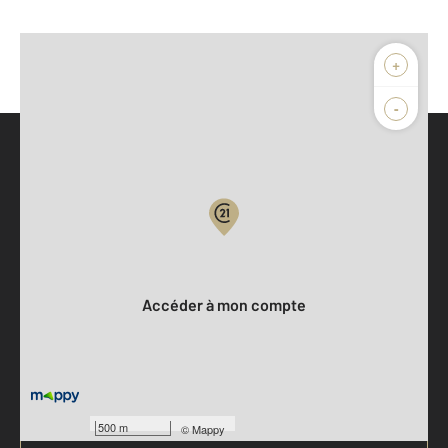
+
-
Parlons de vous, parlons biens
Votre compte :
Accéder à mon compte
500 m
©
Mappy